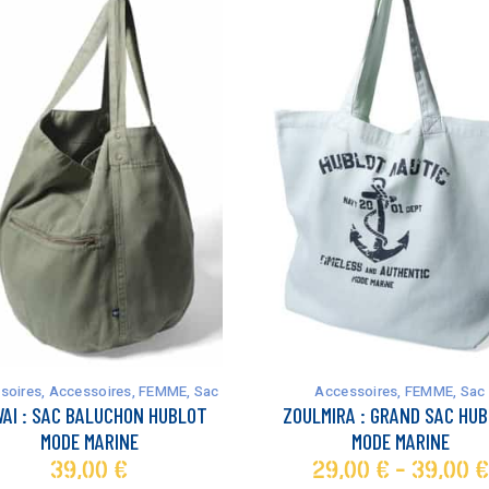
Ce
produit
a
soires
,
Accessoires
,
FEMME
,
Sac
Accessoires
,
FEMME
,
Sac
plusieurs
AI : SAC BALUCHON HUBLOT
ZOULMIRA : GRAND SAC HU
variations.
MODE MARINE
MODE MARINE
Les
39,00
€
29,00
€
-
39,00
€
options