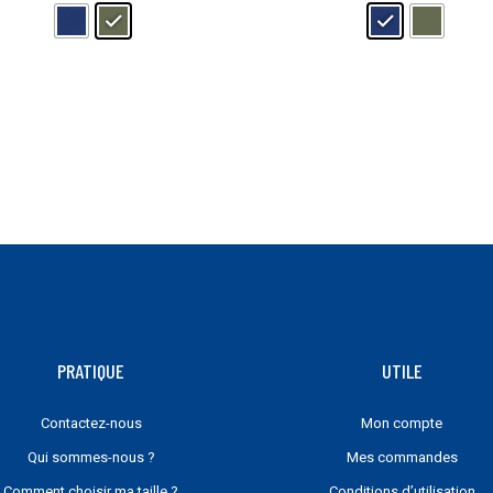
peuvent
être
choisies
sur
la
page
du
produit
PRATIQUE
UTILE
Contactez-nous
Mon compte
Qui sommes-nous ?
Mes commandes
Comment choisir ma taille ?
Conditions d’utilisation