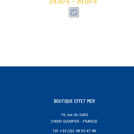
29,00
€
-
39,00
€
peuvent
peuvent
être
être
choisies
choisies
sur
sur
la
la
page
page
du
du
produit
produit
BOUTIQUE EFFET MER
19, rue du Sallé
29000 QUIMPER - FRANCE
Tél.
+33 (0)2 98 95 47 98