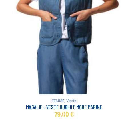
Ce
produit
a
FEMME
,
Veste
plusieurs
MAGALIE : VESTE HUBLOT MODE MARINE
variations.
79,00
€
Les
options