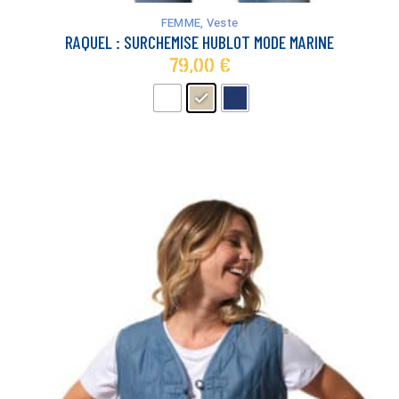
a
FEMME
,
Veste
plusieurs
RAQUEL : SURCHEMISE HUBLOT MODE MARINE
variations.
79,00
€
Les
options
peuvent
être
choisies
sur
la
page
du
produit