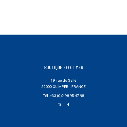
peuvent
être
choisies
sur
la
page
du
produit
BOUTIQUE EFFET MER
19, rue du Sallé
29000 QUIMPER - FRANCE
Tél.
+33 (0)2 98 95 47 98