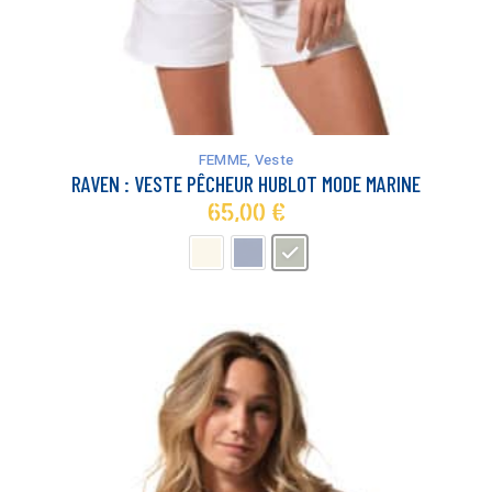
Ce
produit
a
FEMME
,
Veste
plusieurs
RAVEN : VESTE PÊCHEUR HUBLOT MODE MARINE
variations.
65,00
€
Les
options
peuvent
être
choisies
sur
la
page
du
produit