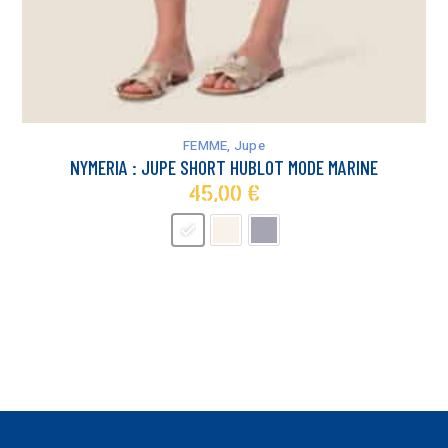
Ce
produit
a
FEMME
,
Jupe
plusieurs
NYMERIA : JUPE SHORT HUBLOT MODE MARINE
variations.
45,00
€
Les
options
peuvent
être
choisies
sur
la
page
du
produit