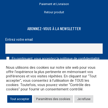
Paiement et Livraison
Retour produit
ABONNEZ-VOUS À LA NEWSLETTER
Entrez votre email
En continuant, vous acceptez la politique de confidentialité
Nous utilisons des cookies sur notre site web pour vous
offrir l'expérience la plus pertinente en mémorisant vos
préférences et vos visites répétées. En cliquant sur "Tout
accepter", vous consentez à l'utilisation de TOUS les
cookies. Toutefois, vous pouvez visiter "Contrôle des
cookies" pour fournir un consentement contrôlé.
Mentions légales
|
Politique de confidentialité
| © 2022 Conception
Tout accepter
Paramètres des cookies
Je refuse
& Développement
netao
| Tous droits réservés