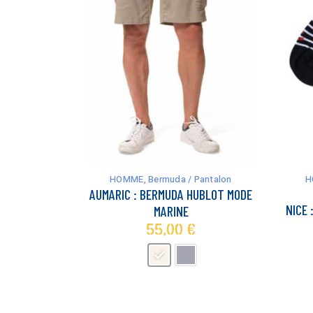
Ce
Ce
produit
produit
a
a
HOMME
,
Bermuda / Pantalon
H
plusieurs
plusieurs
AUMARIC : BERMUDA HUBLOT MODE
variations.
variations.
NICE
MARINE
Les
Les
55,00
€
options
options
peuvent
peuvent
être
être
choisies
choisies
sur
sur