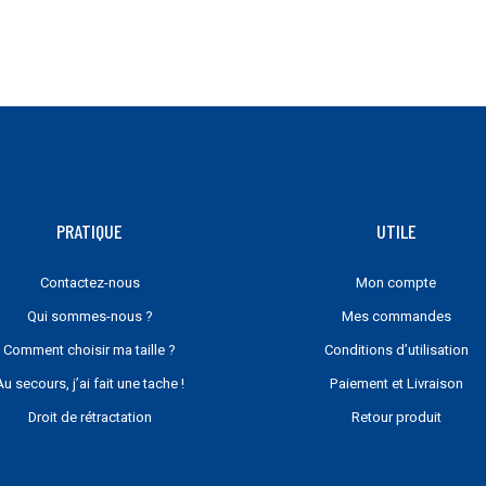
sur
la
page
du
produit
PRATIQUE
UTILE
Contactez-nous
Mon compte
Qui sommes-nous ?
Mes commandes
Comment choisir ma taille ?
Conditions d’utilisation
Au secours, j’ai fait une tache !
Paiement et Livraison
Droit de rétractation
Retour produit