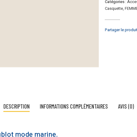
mode
Catégories :
Acce
marine
Casquette
,
FEMM
Partager le produi
DESCRIPTION
INFORMATIONS COMPLÉMENTAIRES
AVIS (0)
ublot mode marine.