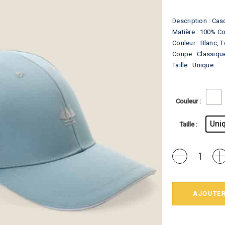
Description : Cas
Matière : 100% Co
Couleur : Blanc, 
Coupe : Classiqu
Taille : Unique
Couleur
Uni
Taille
Quantité
Cap
Ferret
Adulte
:
AJOUTER
casquette
Hublot