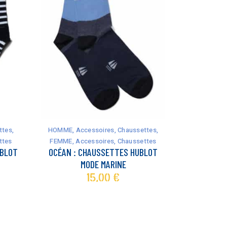
Ce
produit
a
ttes
,
HOMME
,
Accessoires
,
Chaussettes
,
plusieurs
ttes
FEMME
,
Accessoires
,
Chaussettes
variations.
UBLOT
OCÉAN : CHAUSSETTES HUBLOT
Les
MODE MARINE
options
15,00
€
peuvent
être
choisies
sur