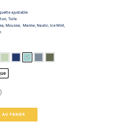
quette ajustable.
ton, Toile.
Tea, Mousse, Marine, Nautic, Ice Mint,
e.
que
 AU PANIER