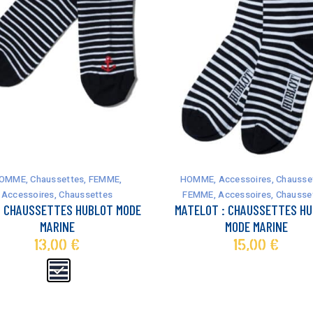
Ce
OMME
,
Chaussettes
,
FEMME
,
HOMME
,
Accessoires
,
Chausse
produit
Accessoires
,
Chaussettes
FEMME
,
Accessoires
,
Chausse
a
 : CHAUSSETTES HUBLOT MODE
MATELOT : CHAUSSETTES H
plusieurs
MARINE
MODE MARINE
variations.
13,00
€
15,00
€
Les
options
peuvent
être
choisies