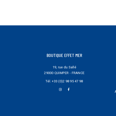
la
la
page
page
du
du
produit
produit
BOUTIQUE EFFET MER
19, rue du Sallé
29000 QUIMPER - FRANCE
Tél.
+33 (0)2 98 95 47 98