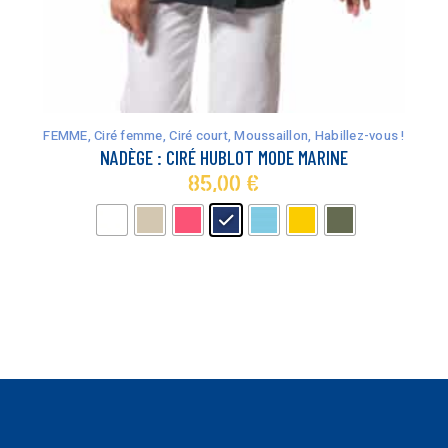
Ce
produit
a
FEMME
,
Ciré femme
,
Ciré court
,
Moussaillon, Habillez-vous !
plusieurs
NADÈGE : CIRÉ HUBLOT MODE MARINE
variations.
85,00
€
Les
options
peuvent
être
choisies
sur
la
page
du
produit