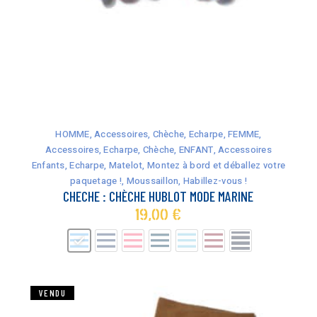
Ce
produit
a
HOMME
,
Accessoires
,
Chèche
,
Echarpe
,
FEMME
,
plusieurs
Accessoires
,
Echarpe
,
Chèche
,
ENFANT
,
Accessoires
variations.
Enfants
,
Echarpe
,
Matelot, Montez à bord et déballez votre
Les
paquetage !
,
Moussaillon, Habillez-vous !
options
CHECHE : CHÈCHE HUBLOT MODE MARINE
peuvent
19,00
€
être
choisies
sur
la
page
VENDU
du