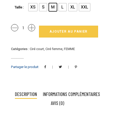
XS
S
M
L
XL
XXL
Taille
Quantité
AJOUTER AU PANIER
Epona
:
ciré
Catégories :
Ciré court
,
Ciré femme
,
FEMME
Hublot
mode
marine
Partager le produit
DESCRIPTION
INFORMATIONS COMPLÉMENTAIRES
AVIS (0)