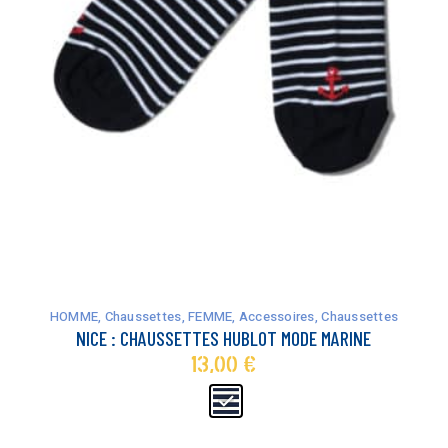
Ce
produit
a
HOMME
,
Chaussettes
,
FEMME
,
Accessoires
,
Chaussettes
plusieurs
NICE : CHAUSSETTES HUBLOT MODE MARINE
variations.
13,00
€
Les
options
peuvent
être