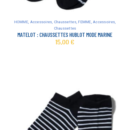
Ce
HOMME
,
Accessoires
,
Chaussettes
,
FEMME
,
Accessoires
,
produit
Chaussettes
a
MATELOT : CHAUSSETTES HUBLOT MODE MARINE
plusieurs
15,00
€
variations.
Les
options
peuvent
être
choisies
sur
la
page
du
produit